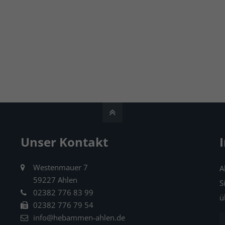
Unser Kontakt
Westenmauer 7
A
59227 Ahlen
S
02382 776 83 99
ü
02382 776 79 54
info@hebammen-ahlen.de