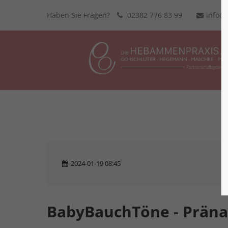
Haben Sie Fragen?
02382 776 83 99
info@
2024-01-19 08:45
BabyBauchTöne - Pränat