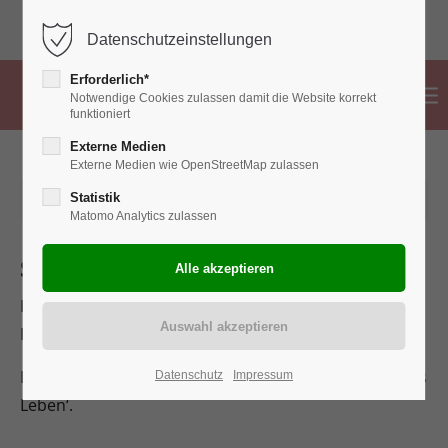
02382 776 83 99
info@hebammen-ahlen.de
Datenschutzeinstellungen
Erforderlich*
Notwendige Cookies zulassen damit die Website korrekt
funktioniert
Externe Medien
Externe Medien wie OpenStreetMap zulassen
2026-05-05 00:00
Statistik
Matomo Analytics zulassen
Starker Anfang- starkes Leben!
Heute, am 5. Mai, jährt sich der Internationale
Hebammentag.
Dieses Jahr unter dem Motto: ‚Starker Anfang- Starkes
Datenschutz
Impressum
Leben‘.